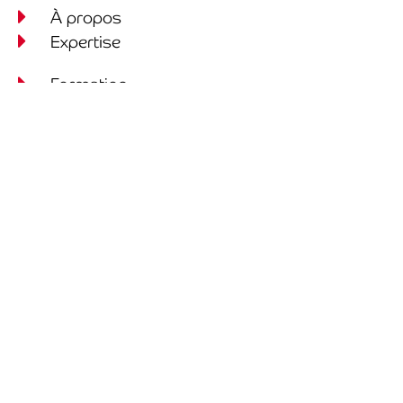
À propos
Expertise
Formation
Blogue
Nous joindre
Culture SST déploie son expertise en santé,
sécurité et bien-être au travail dans la grande
région de Montréal, de la Rive-Sud à la Rive-Nord.
Prenons rendez-vous
Tous droits réservés © 2023 à ce jour, Culture SST. Conception