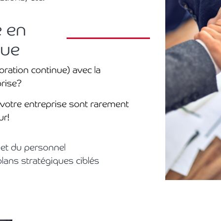
e en
nue
oration continue) avec la
prise?
otre entreprise sont rarement
ur!
 et du personnel
lans stratégiques ciblés